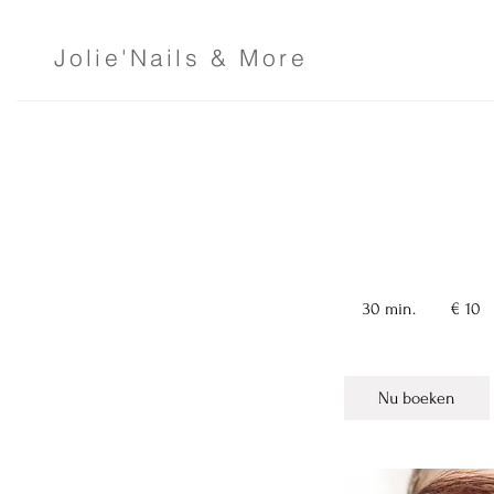
Jolie'Nails & More
Verwijder
10
euro
30 min.
3
€ 10
0
m
i
Nu boeken
n
.