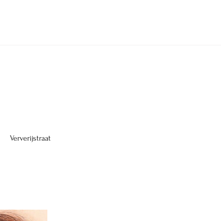
en icm nieuwe set
Ververijstraat