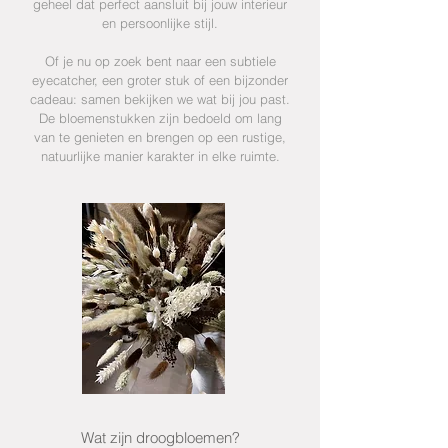
geheel dat perfect aansluit bij jouw interieur
en persoonlijke stijl.
Of je nu op zoek bent naar een subtiele
eyecatcher, een groter stuk of een bijzonder
cadeau: samen bekijken we wat bij jou past.
De
bloemenstukken zijn bedoeld om lang
van te genieten en brengen op een rustige,
natuurlijke manier karakter in elke ruimte.
Wat zijn droogbloemen?