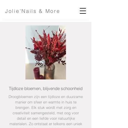
Jolie'Nails & More
Tijdloze bloemen, blijvende schoonheid
Droogbloemen zijn een tijdloze en duurzame
manier om sfeer en warmte in huis te
brengen. Elk stuk wordt met zorg en
creativiteit samengesteld, met oog voor
detail en een liefde voor natuurlijke
materialen. Zo ontstaat er telkens een uniek