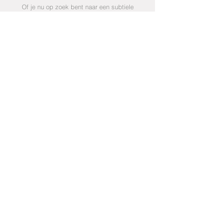
Of je nu op zoek bent naar een subtiele
eyecatcher, een groter stuk of een bijzonder
cadeau: samen bekijken we wat bij jou past.
De
bloemenstukken zijn bedoeld om lang
van te genieten en brengen op een rustige,
natuurlijke manier karakter in elke ruimte.
Elke creatie vertelt haar eigen verhaal.
Voor zowel particuliere klanten als
professionele omgevingen werken we