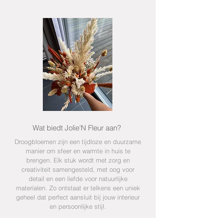
Wat biedt Jolie'N Fleur aan?
Droogbloemen zijn een tijdloze en duurzame
manier om sfeer en warmte in huis te
brengen. Elk stuk wordt met zorg en
creativiteit samengesteld, met oog voor
detail en een liefde voor natuurlijke
materialen. Zo ontstaat er telkens een uniek
geheel dat perfect aansluit bij jouw interieur
en persoonlijke stijl.