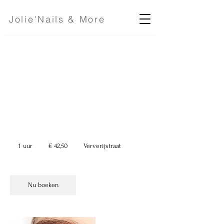
Jolie'Nails & More
Bijwerking - Na 4
weken
42,50
euro
1 uur
1
€ 42,50
Ververijstraat
u
u
Nu boeken