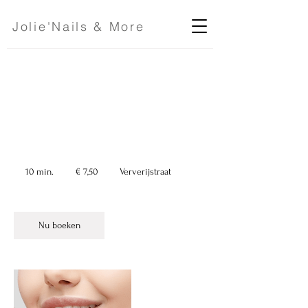
Jolie'Nails & More
Bovenlip
7,50
euro
10 min.
1
€ 7,50
Ververijstraat
0
m
i
n
Nu boeken
.