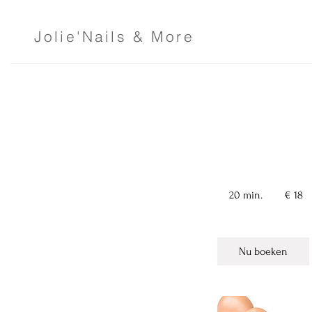
Jolie'Nails & More
Dijen
18
euro
20 min.
2
€ 18
0
m
i
Nu boeken
n
.