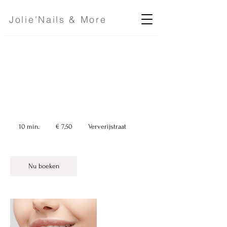
Jolie'Nails & More
Kin
7,50
euro
10 min.
1
€ 7,50
Ververijstraat
0
m
i
n
Nu boeken
.