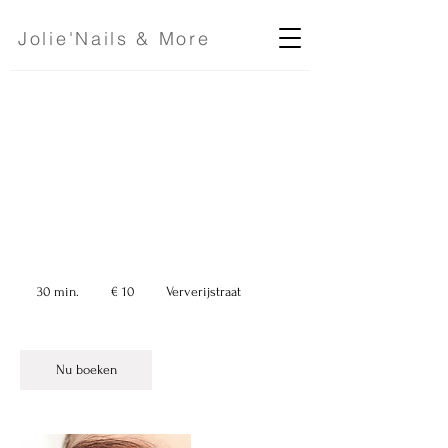
Jolie'Nails & More
Verwijderen icm
nieuwe set
10
euro
30 min.
3
€ 10
Ververijstraat
0
m
i
n
Nu boeken
.