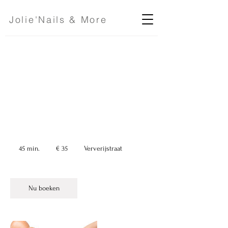
Jolie'Nails & More
Volledige benen +
bikini OF oksels
35
euro
45 min.
4
€ 35
Ververijstraat
5
m
i
n
Nu boeken
.